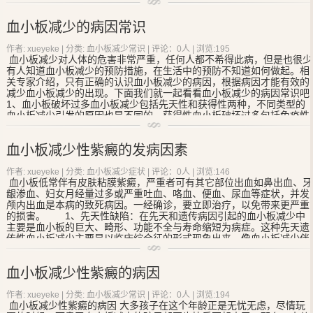
度及转归是决定预后的重要因素。
（1）感染：如感染细菌、病毒或寄生虫等。感染因素是引起本病的
血小板减少的病因常识
的最常见原因，也是加重和导致本病反复的重要因素。溶血链球菌是
①母亲患有特发性
血小板减少性紫癜
，这种情况就会出现抗
常见的细菌，其它如结核杆菌、金黄色葡萄球菌、肺炎球菌及伤寒杆
血小板抗体通过胎盘对胎儿的血小板进行破坏，而致血小板减 少。
作者: xueyeke | 分类:
血小板减少常识
| 评论：0人 | 浏览:
195
菌亦可引起本病。病毒感染常见为流感、麻疹、风疹、水痘、流行性
血小板减少对人体的危害非常严重，任何人都不希得此病，但是也很少
腮腺炎等病毒。寄生虫感染以蛔虫最多见，其次为钩虫、丝虫、血吸
有人知道血小板减少的预防措施，在生活中的预防不知道如何做起。相
关专家介绍，只有正确的认识血小板减少的病因，根据病因才能有效的
虫、鞭毛虫等。
减少血小板减少的出现。下面我们就一起看看血小板减少的病因常识吧!
（2）食物因素：主要有鱼、虾、牛奶、蛋类、蛤、鸡肉及羊肉等。
1、血小板破坏过多血小板减少包括先天性和获得性两种，不同类型的
为特异体质对动物蛋白过敏所致。此外，巧克力及蚕豆也可引起本
血小板减少引发的原因也是不同的。获得性血小板破坏过多包括免疫性
病。
及非免疫性两种。免疫性血小板破坏过多常见的包括特发性
血小板减少
性紫癜
和药物血小板......
（3）药物因素：许多药物均可以引起本病，常见的药物有青霉素、
血小板减少性紫癜的发病因素
链霉素、氯霉素、红霉素、磺胺类、解热镇痛药类如阿司匹林以及
金、汞、砷、铋制剂等。
作者: xueyeke | 分类:
血小板减少症状
| 评论：0人 | 浏览:
146
（4）其他诱发因素：如寒冷刺激、花粉吸入、外伤、昆虫叮咬、预
血小板低常伴有皮肤粘膜紫癜，严重者可有其它部位出血如鼻出血、牙
龈渗血、妇女月经量过多或严重吐血、咯血、便血、尿血等症状，并发
防接种、等。春秋两季发病者居多，尤其以每年9月～12月居多。
颅内出血是本病的致死病因。一经确诊，要立即治疗，以免带来更严重
的损害。 1、先天性缺陷：在先天和遗传病因引起的血小板减少中
主要是血小板的巨大、畸形、功能不全与寿命缩短为病症。这种先天遗
传性血小板减少主要是以临床综合征的形式现象出来，像血小板减少伴
缺失桡骨综合征、Fanconi综合征、Alport综合征等。巨核细胞内因性不
正常是......
血小板减少性紫癜的病因
作者: xueyeke | 分类:
血小板减少常识
| 评论：0人 | 浏览:
194
血小板减少性紫癜
的病因 大多孩子在这个年龄正是无忧无虑，尽情玩