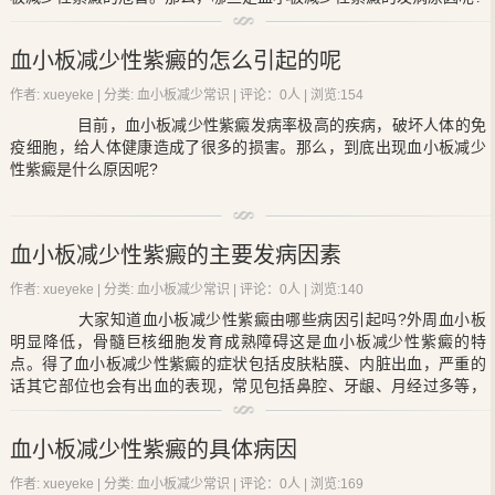
钟。因为脾脏含有大量的巨噬细胞，可产生高浓度的抗血小板抗体，
且血流缓慢可阻留抗体被覆的血小板，因此脾脏成为血小板破坏的主
(1)同族免疫性
血小板减少性紫癜
：为母婴血小板抗原性不合
要场所。肝脏和骨髓也是血小板破坏的场所。慢性ITP血小板破坏是由
血小板减少性紫癜的怎么引起的呢
致婴儿出生时，血小板计数常小于30×109/L，故发生出血。
于抗血小板抗体与其相关抗原结合后，被巨噬细胞吞噬所致。
作者: xueyeke | 分类:
血小板减少常识
| 评论：0人 | 浏览:
154
目前，
血小板减少性紫癜
发病率极高的疾病，破坏人体的免
疫细胞，给人体健康造成了很多的损害。那么，到底出现
血小板减少
(2)先天被动免疫性
血小板减少性紫癜
：本病特点是抗体既破
性紫癜
是什么原因呢?
坏母亲的血小板，又破坏胎儿血小板。按病因的不同，可分为以下两
类：
一、血小板相关抗体：慢性ITP病人血清中存在抗血小板抗
血小板减少性紫癜的主要发病因素
体。若将慢性ITP病人的血浆输给正常人，可使正常人的血小板减少;
如将正常人的血小板输给ITP病人，输入的血小板在短时间内被破坏。
作者: xueyeke | 分类:
血小板减少常识
| 评论：0人 | 浏览:
140
由此证实ITP病人内血小板寿命缩短是由于血清中存在有破坏血小板的
大家知道
血小板减少性紫癜
由哪些病因引起吗?外周血小板
抗体，称为血小板相关抗体 (PAIC3)，95%为IgG型，少量为IgM型。I
明显降低，骨髓巨核细胞发育成熟障碍这是
血小板减少性紫癜
的特
TP病人血循环中存在血小板相关补体C3(PAC3)，其增高与PAIg增高
点。得了
血小板减少性紫癜
的症状包括皮肤粘膜、内脏出血，严重的
成正比。
话其它部位也会有出血的表现，常见包括鼻腔、牙龈、月经过多等，
其中颅内出血是导致患者死亡的主要因素。
1、血小板相关抗体
血小板减少性紫癜的具体病因
作者: xueyeke | 分类:
血小板减少常识
| 评论：0人 | 浏览:
169