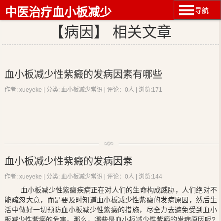
中医治疗血小板减少
导航
【病因】 相关文章
血小板减少性紫癜的发病因素有哪些
作者: xueyeke | 分类:
血小板减少常识
| 评论：0人 | 浏览:
171
目前认为病毒感染引起ITP，不是由于病毒的直接作用，而是有免
血小板减少性紫癜的发病因素
疫机制参与;因为常在病毒感染后2～3周发病，且患者血清中大多数存
在血小板表面包被抗体(PAIgG)增加，引起血小板被吞噬细胞所破坏。
作者: xueyeke | 分类:
血小板减少常识
| 评论：0人 | 浏览:
144
下面由专家教你认识
血小板减少性紫癜
的发病原因。
血小板减少性紫癜
疾病正在对人们的生命构成威胁，人们绝对不
血小板破坏机制
能疏忽大意，而是要及时知道
血小板减少性紫癜
的发病原因，然后生
发生
血小板减少性紫癜
的主要病因要知道，正常血小板平均
活中做好一切预防
血小板减少性紫癜
的措施，尽全力去避免受到
血小
寿命为7~11天，而
血小板减少性紫癜
病人血小板的寿命仅40~230分
板减少性紫癜
的危害。那么，哪些是
血小板减少性紫癜
的发病原因呢?