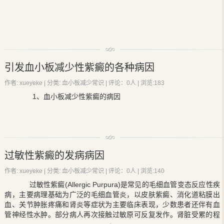
慢性ITP病人血清中存在抗血小板抗体。若将慢性ITP病人的
血浆输给正常人，可使正常人的血小板减少;如将正常人的血小板输给I
TP病人，输入的血小板在短时间内被破坏。由此证实ITP病人内血小
板寿命缩短是由于血清中存在有破坏血小板的抗体，称为血小板相关
血小板减少性紫癜
的病因是孕妇的自身抗体通过胎盘，导致
抗体(PAIC3),95%为IgG型，少量未IgM和IgM型。ITP病人血循环中存
引发血小板减少性紫癜的各种病因
新生儿血小板减少症，患ITP的孕妇所生婴儿中约50%伴有
血小板减少
在血小板相关补体C3(PAC3)，其增高与PAIg增高成正比。
性紫癜
，在患病期间新生儿的发病率更高些，也有孕妇血小板数正常
作者: xueyeke | 分类:
血小板减少常识
| 评论：0人 | 浏览:
183
而有20%新生儿出现血小板减少，与本病有关的抗原常见的为PLA1，
1、
血小板减少性紫癜
的病因
其他如PLF2a，BaK9。
1.
血小板减少性紫癜
：包括同族免疫性
血小板减少性紫癜
、
先天被动免疫性
血小板减少性紫癜
、)新生儿溶血病并有血小板减少、
新生儿溶血病并有血小板减少。
(1)由于
血小板减少性紫癜
是有很多不同的类型的，其中同族
过敏性紫癜的发病病因
免疫性
血小板减少性紫癜
就是因为母婴血小板抗原性不合致 婴儿出生
(1)同族免疫性
血小板减少性紫癜
：了解其中造成
血小板减少
时，血小板计数常小于30×109/L，故发生出血。
性紫癜
的原因，才能根据病因对患者进行治疗，由于母婴血小板抗原
作者: xueyeke | 分类:
血小板减少常识
| 评论：0人 | 浏览:
140
性不合导致婴儿出生时，血小板计数常小于30×109/L，故发生出血。
过敏性紫癜(Allergic Purpura)是常见的毛细血管变态反应性疾
病，主要病理基础为广泛的毛细血管炎，以皮肤紫癜、消化道粘膜出
(2)而先天被动免疫性
血小板减少性紫癜
就是抗体不仅破坏母
血、关节肿胀疼痛和肾炎等症状为主要临床表现，少数患者还伴有血
亲的血小板，还会对胎儿的血小板有损害，这个还可以按照 不同的病
管神经性水肿。部分病人再次接触过敏原可反复发作。肾脏受累的程
因来进行分类：