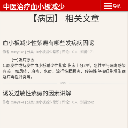
中医治疗血小板减少
导航
【病因】 相关文章
血小板减少性紫癜有哪些发病病因呢
作者: xueyeke | 分类:
血小板减少常识
| 评论：0人 | 浏览:
171
(一)发病原因
1.原发性或特发性
血小板减少性紫癜
临床上分2型，急性型与病毒感染
有关，如风疹、麻疹、水痘、流行性腮腺炎、传染性单核细胞增生症
及病毒性肝炎等。
2.继发性或症状性
血小板减少性紫癜
(1)造血系统疾病如再生障碍性贫血、骨髓瘤、
白血病
、恶性淋巴瘤、
诱发过敏性紫癜的因素讲解
骨髓纤维化症、维生素B12和叶酸缺乏症、阵发性睡眠血红蛋白尿、
溶血性贫血等。
作者: xueyeke | 分类:
血小板减少常识
| 评论：0人 | 浏览:
242
(2)药物如化疗药、抗生素类、奎宁类、磺胺类、解热镇痛剂、苯巴比
妥类、抗结核药及利尿药等。
(3)感染如败血症、伤寒、斑疹伤寒、结核、猩红热等。
(4)其他如播散性血管内凝血、多次反复输血的溶血反应、血管瘤、脾