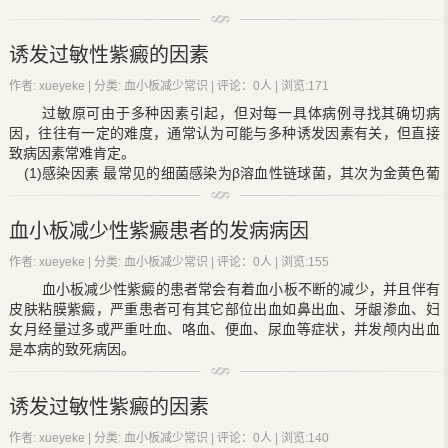
功能亢进、心肺复苏及体外循环等。
(二)发病机制
导致过敏性紫癜发生的过敏物质非常多，故真正能确定为直接
原发性或特发性
血小板减少性紫癜
，急性型可能系抗病毒抗体与血小
诱发过敏性紫癜的因素
致病因素较难。一般认为与下列因素有关：
板膜发生交叉反应或免疫复合物黏附于血小板所致。慢性型与自身产
生抗血小板抗体有关。继发性或症状性
血小板减少性紫癜
是造血系统
作者: xueyeke | 分类:
血小板减少常识
| 评论：0人 | 浏览:
171
疾病、药物、感染、其他如播散性血管内凝血、多次反复输血的溶血
过敏原可由于多种因素引起，但对每一具体病例寻找其确切病
反应、血管瘤等引起的系列反应。
因，往往有一定的难度，通常认为可能与多种诱发因素有关，但直接
过敏性紫癜常见的过敏原
致病因素常难肯定。
(1)感染：如感染细菌、病毒或寄生虫等。感染因素是引起本病的
(1)感染因素 最常见的细菌感染为β溶血性链球菌，其次为金黄色葡
的最常见原因，也是加重和导致本病反复的重要因素。溶血链球菌是
萄球菌，结核杆菌，伤寒杆菌，肺炎球菌和假单胞菌等，以上呼吸道
常见的细菌，其它如结核杆菌、金黄色葡萄球菌、肺炎球菌及伤寒杆
炎较为多见。
菌亦可引起本病。
血小板减少性紫癜患者的发病病因
(2)食物因素 主要是动物性异性蛋白对机体过敏所致，鱼，虾，
(2)食物因素：主要有鱼、虾、牛奶、蛋类、蛤、鸡肉及羊肉等。
蟹，蛤，蛋，鸡和牛奶等均可引起本病。
为特异体质对动物蛋白过敏所致。此外，巧克力及蚕豆也可引起本
作者: xueyeke | 分类:
血小板减少常识
| 评论：0人 | 浏览:
155
(3)药物因素
病。
血小板减少性紫癜
的患者常会有着血小板不断的减少，并且伴有
(4)其他因素 昆虫咬伤，植物花粉，寒冷，外伤，更年期，结核菌
(3)药物因素：许多药物均可以引起本病。
皮肤粘膜紫癜，严重患者可有其它部位出血如鼻出血、牙龈渗血、妇
素试验，预防接种，精神因素等均可引起。
(4)其他诱发因素：如寒冷刺激、花粉吸入、外伤、昆虫叮咬、预
女月经量过多或严重吐血、咯血、便血、尿血等症状，并发颅内出血
3.本病的病变范围相当广泛，可累及皮肤，关节，胃肠道，肾
防接种、等。春秋两季发病者居多，尤其以每年9月～12月居多。
是本病的致死病因。
脏，心脏，胸膜，呼吸器官，中枢神经系统等。
1、当人们意识到特发性
血小板减少性紫癜
疾病会对人们的健康乃至生
活构成危害之后，人们就要尽早知道出现特发性
血小板减少性紫癜
会
诱发过敏性紫癜的因素
有的表现，其中临床患者的表现以出血为主，一般患者不会有突出
肝，脾及淋巴结肿大。
作者: xueyeke | 分类:
血小板减少常识
| 评论：0人 | 浏览:
140