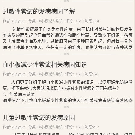
疫机制参与;因为常在病毒感染后2～3周发病，且患者血清中大多数存
浆及血细胞渗出，引起水肿及出血。
在血小板表面包被抗体(PAIgG)增加，引起血小板被吞噬细胞所破坏。
皮肤及胃肠道都可见上述改变，关节腔内多见浆液及白细胞渗
过敏性紫癜的发病病因了解
急性型比慢性型抗体量更高，血小板破坏更多。有的病人同时发生
血
出，但无出血，输尿管、膀胱及尿道粘膜可有出血，并常累及肾脏，
小板减少性紫癜
和自身免疫性溶血;新生儿患者均半数母亲患有同样疾
紫癜性肾炎的病理变化轻重不等。轻者为局灶性肾炎，比较多见，重
作者: xueyeke | 分类:
血小板减少常识
| 评论：0人 | 浏览:
174
病;这些现象都支持ITP是免疫性疾病。
者为增殖性肾炎伴新月型改变。
过敏性紫癜属于自身免疫性疾病，由于机体对某些过敏物质发生
ITP出血的特点是皮肤、粘膜广泛出血，多为散在性针头大小的皮内
变态反应而引起毛细血管的通透性和脆性增高，导致皮下组织，粘膜
或皮下出血点，形成瘀点或瘀斑;四肢较多，但也可为全身性出血斑或
及内脏器官出血及水肿，过敏原可由于多种因素引起，但对每一具体
血肿;有些患者以大量鼻衄(约占20%～30%)或齿龈出血为主诉。常见
病例寻找其确切病因，往往有一定的难度，通常认为可能与多种诱发
呕血或黑便，多为口鼻出血时咽下所致，发生真正胃肠道大出血者并
因素有关，但直接致病因素常难肯定。
不多见。球结膜下出血也是常见症状。偶见肉眼血尿。约1%患者发生
(1)感染因素 最常见的细菌感染为β溶血性链球菌，其次为金黄色
颅内出血，成为ITP致死的主要原因。青春期女孩可见月经过多。其它
血小板减少性紫癜相关病因知识
葡萄球菌，结核杆菌，伤寒杆菌，肺炎球菌和假单胞菌等，以上呼吸
部位出血如胸腔、腹腔、关节等处，极为少见。
道炎较为多见，也可见于肺炎，扁桃体炎，猩红热，菌痢，尿路感
除了皮肤、粘膜出血外，仅10%～20%患者有轻度脾肿大。急性
作者: xueyeke | 分类:
血小板减少常识
| 评论：0人 | 浏览:
141
染，脓疱疮，结核及病灶感染(皮肤，牙齿，口腔，中耳)等，病毒感染
暴光发病常伴有发热。出血严重者可有失血性贫血，侧可发生失血性
人们更要详细了解
血小板减少性紫癜
的知识，以便更好地防护健
中有风疹，流感，麻疹，水痘，腮腺炎，肝炎等，寄生虫感染也可引
休克。常伴有局部血肿的相应症状，颅内出血时表现为头痛、嗜睡、
康。接下来就带大家认识出现
血小板减少性紫癜
的原因有哪些？
起本病，以蛔虫感染多见，还有钩虫，鞭虫，绦虫，血吸虫，阴道滴
昏迷、抽搐、麻痹等症状。急性暴发型病人除血小板减少外，常伴有
1、细菌病毒感染
虫，疟原虫感染等。
血管壁的损害，故出血较重。
通常情况下导致
血小板减少性紫癜
的病因与细菌或病毒感染有着紧密
(2)食物因素 主要是动物性异性蛋白对机体过敏所致，鱼，虾，
的联系，其中就有约80%的急性
血小板减少性紫癜
患者在发病前2周左
蟹，蛤，蛋，鸡和牛奶等均可引起本病。
右有上呼吸道感染史;慢性
血小板减少性紫癜
患者还会因感染而致病情
(3)药物因素 如氯霉素，链霉素，异烟肼，氨基比林，阿司匹林，
儿童过敏性紫癜的发病原因
加重;而且因为病毒感染后发生的
血小板减少性紫癜
患者，在患者们的
磺胺类等药物均有引起本病的报道。
血中会发现抗病毒抗体或免疫复合物IC，并证实抗体滴度及IC水平与
(4)其他因素 昆虫咬伤，植物花粉，寒冷，外伤，更年期，结核菌
作者: xueyeke | 分类:
血小板减少常识
| 评论：0人 | 浏览:
217
血小板计数及寿命呈负相关;提醒人们要通过科学的方法去做好防范措
素试验，预防接种，精神因素等均可引起。