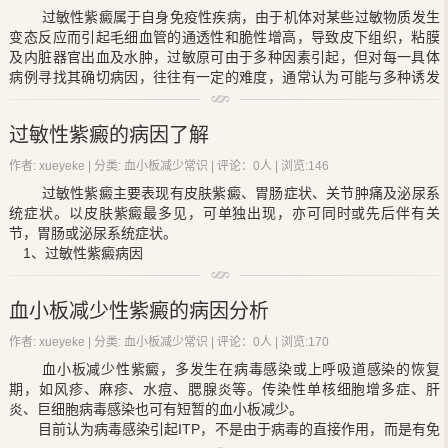
2、提醒人们一般的患者身上都会有皮肤、粘膜广泛出血，并且这些表
过敏性紫癜属于自身免疫性疾病，由于机体对某些过敏物质发生
现多为散在性针头大小的皮内或皮下出血点，带来瘀点或瘀斑，患者
变态反应而引起毛细血管的通透性和脆性增高，导致皮下组织，粘膜
的四肢表现较多，一些患者也会有全身性出血斑或血肿。
及内脏器官出血及水肿，过敏原可由于多种因素引起，但对每一具体
3、球结膜下出血以及肉眼血尿是很多患者都会出现的症状，约1%特
病例寻找其确切病因，往往有一定的难度，通常认为可能与多种诱发
发性
血小板减少性紫癜
患者会出现颅内出血，这也成为ITP致死的的常
因素有关，但直接致病因素常难肯定。
见原因，由于青春期女孩患有此病就会导致月经过多，女性的其它部
(1)感染因素 最常见的细菌感染为β溶血性链球菌，其次为金黄色
位出血如胸腔、腹腔、关节等处。
过敏性紫癜的病因了解
葡萄球菌，结核杆菌，伤寒杆菌，肺炎球菌和假单胞菌等，以上呼吸
4、常常患者会有皮肤、粘膜出血以外，只有10%～20%特发性
血小板
道炎较为多见，也可见于肺炎，扁桃体炎，猩红热，菌痢，尿路感
减少性紫癜
患者有轻度脾肿大，急性暴光发病的患者会有发热表现，
作者: xueyeke | 分类:
血小板减少常识
| 评论：0人 | 浏览:
146
染，脓疱疮，结核及病灶感染(皮肤，牙齿，口腔，中耳)等，病毒感染
出血严重者会有失血性贫血可发生失血性休克，以及伴有局部血肿的
过敏性紫癜主要表现有皮肤紫癜、胃肠症状、关节肿痛及泌尿系
中有风疹，流感，麻疹，水痘，腮腺炎，肝炎等，寄生虫感染也可引
相应症状，患者有颅内出血时现象为头痛、嗜睡、昏迷、抽搐、麻痺
统症状。以皮肤紫癜最多见，可单独出现，亦可同时或先后伴有关
起本病，以蛔虫感染多见，还有钩虫，鞭虫，绦虫，血吸虫，阴道滴
等症状。
节，胃肠或泌尿系统症状。
虫，疟原虫感染等。
5、在临床上根据患者的病程将ITP划分为急性型和慢性型，患者的病
1、过敏性紫癜病因
(2)食物因素 主要是动物性异性蛋白对机体过敏所致，鱼，虾，
程在6个月以下称为急性型，患者的病程在6个月以上的称为慢性型，
病因尚不清楚，可能由于某种致敏原引起的变态反应所致，但直
蟹，蛤，蛋，鸡和牛奶等均可引起本病。
有些急性患者可能转为慢性型。急性患者起病急骤，会有全身性皮
接致敏原尚不明确。起病前常有由溶血性链球菌引起的上呼吸道感
(3)药物因素 如氯霉素，链霉素，异烟肼，氨基比林，阿司匹林，
肤、黏膜出血表现，最开始的表现就是肢体皮肤淤斑，病况严重者会
血小板减少性紫癜的病因分析
染，经1～3周潜伏期后发病。
磺胺类等药物均有引起本病的报道。
有淤斑可融合成片或形成血疱，同事患者的口腔黏膜会有出血或血
此外，病毒如麻疹，流行性腮腺炎等，寄生虫如蛔虫，钩虫等，
(4)其他因素 昆虫咬伤，植物花粉，寒冷，外伤，更年期，结核菌
疱、牙龈和鼻腔黏膜出血。
作者: xueyeke | 分类:
血小板减少常识
| 评论：0人 | 浏览:
170
食物如鸡蛋、鱼、虾等，药物如氯霉素，水杨酸盐等，其它如虫咬、
素试验，预防接种，精神因素等均可引起。
患者发病缓慢或隐袭以及不同程度的皮肤与黏膜出血是最常见的表
血小板减少性紫癜
，多发生在病毒感染或上呼吸道感染的恢复
花粉等均可能成为致敏原;使体内发生自身免疫反应，以致毛细血管发
现，患者在搔抓皮肤或外伤后的皮肤会出现明显的紫癜和淤斑，同时
期，如风疹、麻疹、水痘、腮腺炎等。传染性单核细胞增多症、肝
生炎性改变。
患者的黏膜出血程度不一，主要是以口腔黏膜，牙龈，鼻黏膜出血和
炎、巨细胞病毒感染也可有短暂的血小板减少。
2、过敏性紫癜病理
女性月经过多为多见。
目前认为病毒感染引起ITP，不是由于病毒的直接作用，而是有免
基本病变为毛细血管壁的炎性反应，毛细血管的通透性增加，血