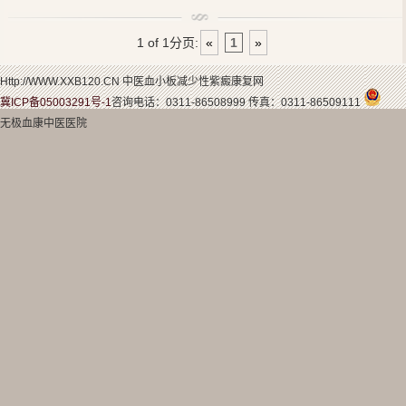
血小板减少是常见的一种血液疾病，一旦发病给患者带来很大的
1 of 1
分页:
«
1
»
伤害，如果发现自己身体有不良变化，一定要及时的去医院检查诊
大约5/100,000的儿童患有免疫血小板减少症，13%-36%的
断，不要错过最佳治疗时间，那么血小板减少都需要做什么检查呢？
儿童转入慢性免疫血小板减少症，这一结果于7月29日在线发表于《柳
Http://WWW.XXB120.CN 中医血小板减少性紫癜康复网
叶刀》杂志上。
冀ICP备05003291号-1
咨询电话：0311-86508999 传真：0311-86509111
无极血康中医医院
1、凝血功能检查：
伊屈泼帕刺激巨核细胞的增殖和分化，并增加血小板计数。
伊屈泼帕曾被美国FDA和欧洲医药局批准用于治疗成人慢性免疫血小
板减少症。
凝血功能的检查对血小板减少患者的治疗非常重要。相关专家介
绍凝血时间及凝血酶原时间两者都是检查血中凝血因子、凝血酶原和
血小板功能的重要指标。凝血时间的正常值是在2～4分钟(玻片法)，
凝血酶原的时间一般会大于25秒。其中凝血的时间延长和凝血酶原时
间缩短都是使用过量抗凝物质而导致的，另外血小板功能的降低、凝
血酶原、凝血因子的减少也会引起紫癜的出现。